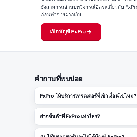
ยังสามารถอ่านบทวิจารณ์อิสระเกี่ยวกับ FxPr
ก่อนทำการฝากเงิน
เปิดบัญชี FxPro →
คำถามที่พบบ่อย
FxPro ให้บริการเทรดเดอร์ที่เข้าเงื่อนไขไหม?
ฝากขั้นต่ำที่ FxPro เท่าไหร่?
ฉันใช้แพลตฟอร์มอะไรได้บ้างที่ FxPro?