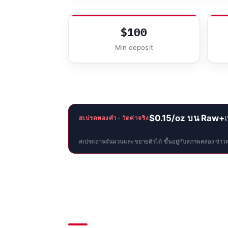
$100
Min deposit
$0.15/oz บน Raw+
สเปรดทองคำ · วัดค่าจริง
สเปรดอาจผันผวนและขยายตัวได้ ขึ้นอยู่กับสภาพคล่อง ข่