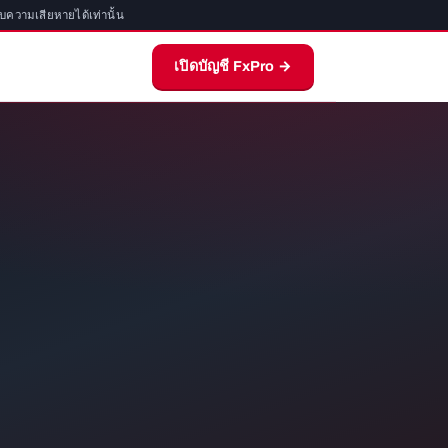
รับความเสียหายได้เท่านั้น
เปิดบัญชี FxPro →